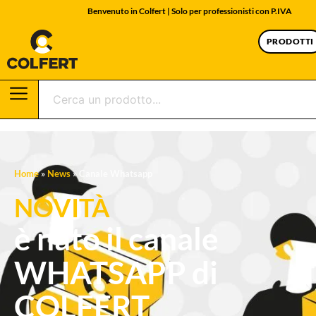
Benvenuto in Colfert | Solo per professionisti con P.IVA
PRODOTTI
Home
»
News
»
Canale Whatsapp
NOVITÀ
è nato il canale
WHATSAPP di
COLFERT