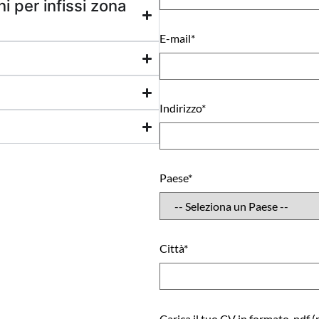
i per infissi zona
E-mail*
Indirizzo*
Paese*
Città*
Carica il tuo CV in formato .pdf