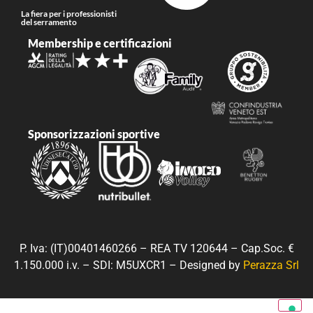
La fiera per i professionisti
del serramento
Membership e certificazioni
Sponsorizzazioni sportive
P. Iva: (IT)00401460266 – REA TV 120644 – Cap.Soc. €
1.150.000 i.v. – SDI: M5UXCR1 – Designed by
Perazza Srl