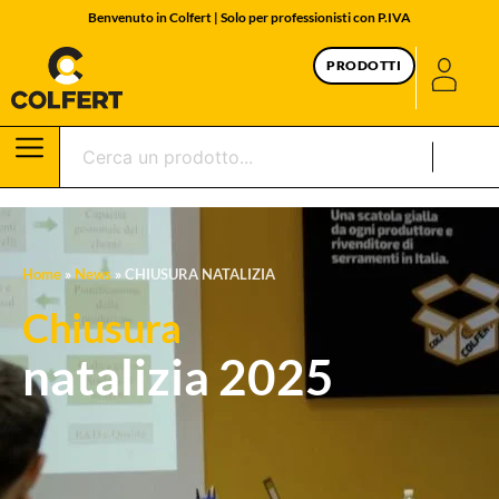
Benvenuto in Colfert | Solo per professionisti con P.IVA
PRODOTTI
Home
»
News
»
CHIUSURA NATALIZIA
Chiusura
natalizia 2025