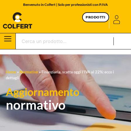
Benvenuto in Colfert | Solo per professionisti con P.IVA
PRODOTTI
Home
»
Normative
»
Finanziaria, scatta oggi l’IVA al 22%: ecco i
dettagli
Aggiornamento
normativo