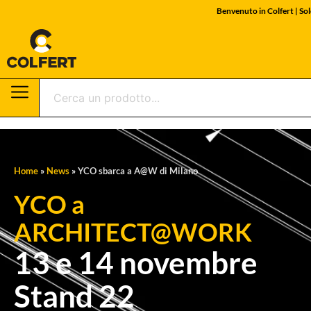
Benvenuto in Colfert | Sol
Home
»
News
»
YCO sbarca a A@W di Milano
YCO a
ARCHITECT@WORK
13 e 14 novembre
Stand 22