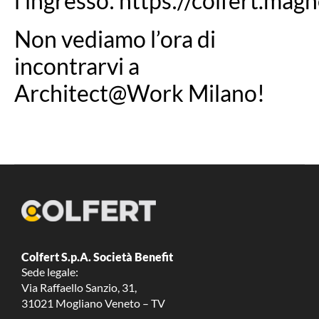
l’ingresso:
https://colfert.ma
Non vediamo l’ora di
incontrarvi a
Architect@Work Milano!
Colfert S.p.A. Società Benefit
Sede legale:
Via Raffaello Sanzio, 31,
31021 Mogliano Veneto – TV