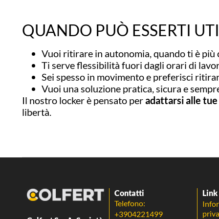
QUANDO PUÒ ESSERTI UTI
Vuoi ritirare in autonomia, quando ti è pi
Ti serve flessibilità fuori dagli orari di lavo
Sei spesso in movimento e preferisci ritira
Vuoi una soluzione pratica, sicura e sempre
Il nostro locker è pensato per
adattarsi alle tu
libertà.
Contatti
Link 
Telefono:
Info
priv
+3904221499