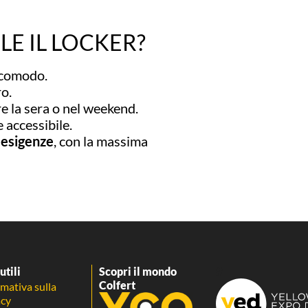
LE IL LOCKER?
ù comodo.
ro.
re la sera o nel weekend.
 accessibile.
e esigenze
, con la massima
utili
Scopri il mondo
#
Colfert
rmativa sulla
acy