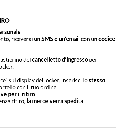
IRO
personale
nto, riceverai
un SMS e un’email
con un
codice
o
 tastierino del
cancelletto d’ingresso
per
ocker.
ice” sul display del locker, inserisci lo
stesso
portello con il tuo ordine.
e per il ritiro
nza ritiro,
la merce verrà spedita