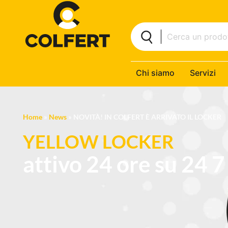
Chi siamo
Servizi
Home
»
News
»
NOVITÀ! IN COLFERT È ARRIVATO IL LOCKER
YELLOW LOCKER
attivo 24 ore su 24 7